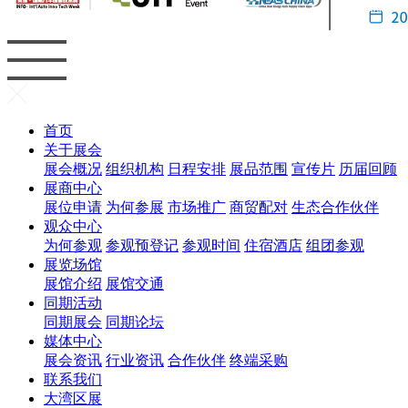
首页
关于展会
展会概况
组织机构
日程安排
展品范围
宣传片
历届回顾
展商中心
展位申请
为何参展
市场推广
商贸配对
生态合作伙伴
观众中心
为何参观
参观预登记
参观时间
住宿酒店
组团参观
展览场馆
展馆介绍
展馆交通
同期活动
同期展会
同期论坛
媒体中心
展会资讯
行业资讯
合作伙伴
终端采购
联系我们
大湾区展