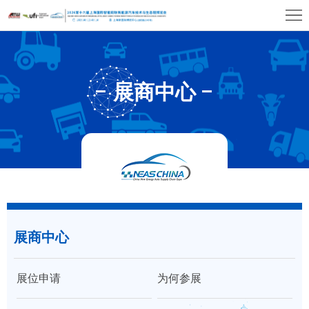
首
页
关
于
展
展商中心
展
商
观
会
中
众
展
心
中
览
同
心
场
期
媒
馆
展商中心
活
体
联
动
中
系
大
展位申请
为何参展
心
我
湾