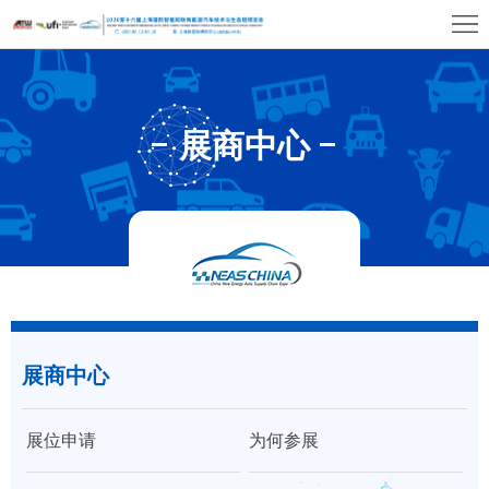
首
页
关
于
展
展商中心
展
商
观
会
中
众
展
心
中
览
同
心
场
期
媒
馆
展商中心
活
体
联
动
中
系
大
展位申请
为何参展
心
我
湾