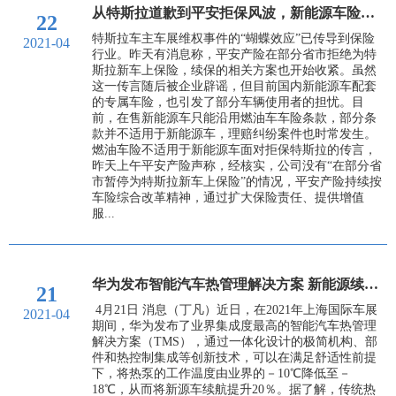
从特斯拉道歉到平安拒保风波，新能源车险搅局大猜想
22
特斯拉车主车展维权事件的“蝴蝶效应”已传导到保险
2021-04
行业。昨天有消息称，平安产险在部分省市拒绝为特
斯拉新车上保险，续保的相关方案也开始收紧。虽然
这一传言随后被企业辟谣，但目前国内新能源车配套
的专属车险，也引发了部分车辆使用者的担忧。目
前，在售新能源车只能沿用燃油车车险条款，部分条
款并不适用于新能源车，理赔纠纷案件也时常发生。
燃油车险不适用于新能源车面对拒保特斯拉的传言，
昨天上午平安产险声称，经核实，公司没有“在部分省
市暂停为特斯拉新车上保险”的情况，平安产险持续按
车险综合改革精神，通过扩大保险责任、提供增值
服...
华为发布智能汽车热管理解决方案 新能源续航提升20%
21
4月21日 消息（丁凡）近日，在2021年上海国际车展
2021-04
期间，华为发布了业界集成度最高的智能汽车热管理
解决方案（TMS），通过一体化设计的极简机构、部
件和热控制集成等创新技术，可以在满足舒适性前提
下，将热泵的工作温度由业界的－10℃降低至－
18℃，从而将新源车续航提升20％。据了解，传统热