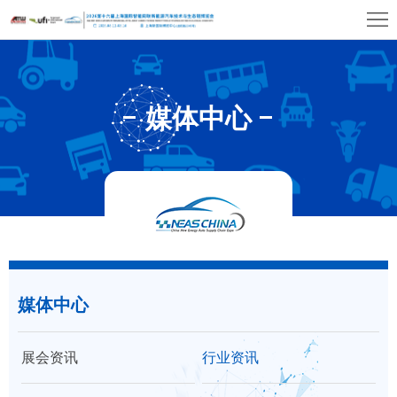
首
页
关
于
展
媒体中心
展
商
观
会
中
众
展
心
中
览
同
心
场
期
媒
馆
媒体中心
活
体
联
动
中
系
大
展会资讯
行业资讯
心
我
湾